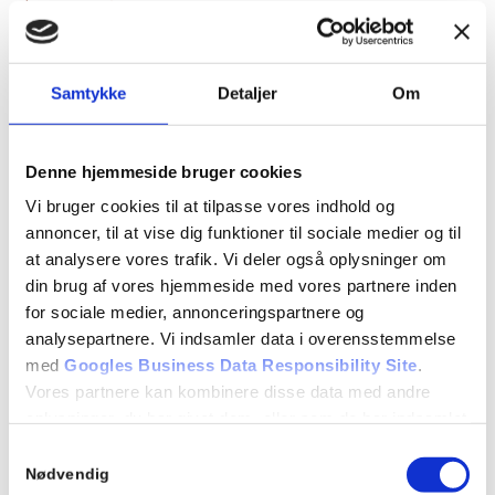
Læs mere
Samtykke
Detaljer
Om
Denne hjemmeside bruger cookies
Vi bruger cookies til at tilpasse vores indhold og
annoncer, til at vise dig funktioner til sociale medier og til
at analysere vores trafik. Vi deler også oplysninger om
din brug af vores hjemmeside med vores partnere inden
for sociale medier, annonceringspartnere og
5 myter om at gå til psykolog
analysepartnere. Vi indsamler data i overensstemmelse
november 8, 2024
med
Googles Business Data Responsibility Site
.
Vores partnere kan kombinere disse data med andre
Læs mere
oplysninger, du har givet dem, eller som de har indsamlet
fra din brug af deres tjenester.
Samtykkevalg
Nødvendig