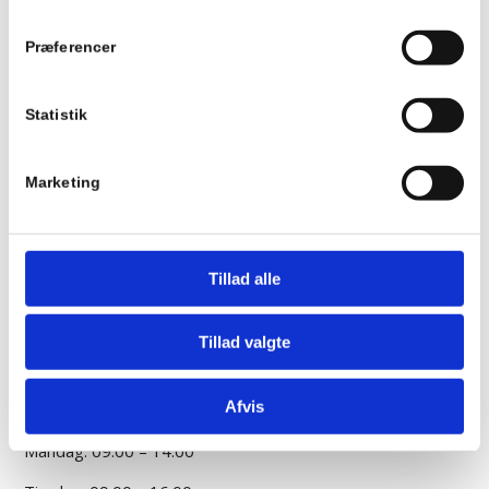
Se Cookie & Privatlivspolitik
her
Præferencer
Statistik
Kontakt
Psykolog Tenna Ida Udesen
Marketing
Mejlgade 46b (baghuset), 2. sal
8000 Aarhus C
CVR: 35722742
Tillad alle
Rutevejledning
20 84 42 34
Tillad valgte
Send mail
Afvis
Åbningstider
Mandag: 09:00 – 14.00